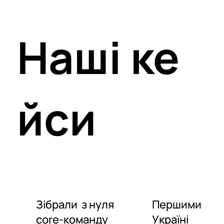
Наші ке
йси
Зібрали з нуля
Першими в
core-команду
Україні