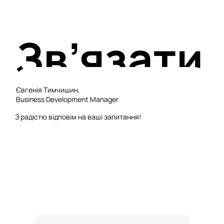
Зв’язати
Євгенія Тимчишин,
ся з
Business Development Manager
З радістю відповім на ваші запитання!
нами