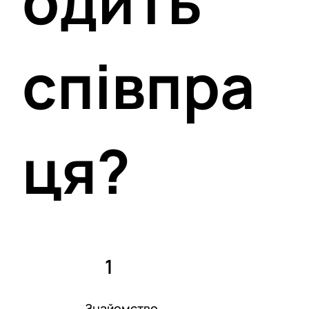
одить
співпра
ця?
1
Знайомство