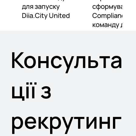
для запуску
сформували
Diia.City United
Compliance-
команду для
tech-бізнесу
(Genesis)
Консульта
ції з
рекрутинг